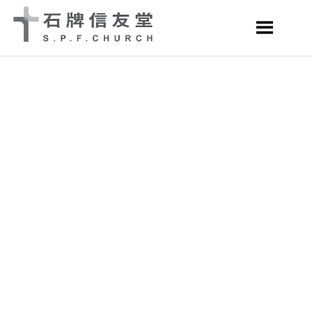
SPFC
石
牌
信
友
堂