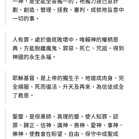
一神，是全能全善獨一的；祂獨力按己意計
劃、創造、管理、拯救、審判，成就祂旨意中
一切的事。
人有罪，處於徹底敗壞中，唯賴神的權柄恩
典，方能脫離魔鬼、罪惡、死亡、咒詛，得到
神國的永生永福。
耶穌基督，是上帝的獨生子，祂道成肉身、完
全順服、死而復活、升天及再來，為信徒成全
了救恩。
聖靈，是保惠師、真理的靈，使人知罪、認
罪、歸正、信神、識神、畏神、愛神、事神、
樂神，使教會在盼望、自由、保守中成聖成