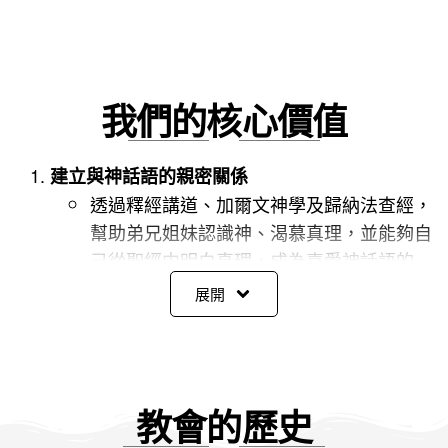
我們的核心價值
建立與神話語的親密關係
透過釋經講道、加爾文神學及歸納法查經，
幫助弟兄姐妹認識神、渴慕真理，並能夠自
己從聖經中明白真理，成為喜愛神話語的
人。
展開
建立與神的親密關係
經由禱告、靈修、持守聚會、緊密的團契關
係，幫助弟兄姐妹親近神、經歷上帝的工
作，回應主的呼召，成為跟隨耶穌的門徒。
教會的歷史
建立與弟兄姐妹的親密關係