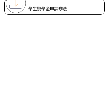
學生獎學金申請辦法
預算編列與支出原則
費用支出申請單
場地借用申請單
上傳奉獻資料同意書