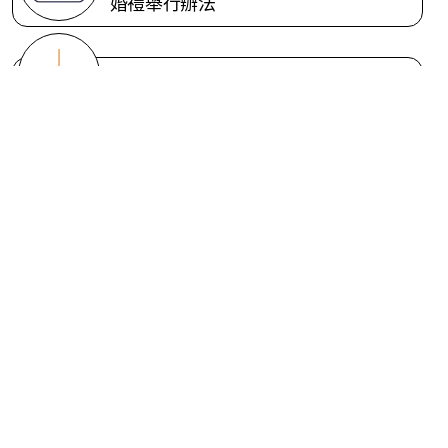
婚禮舉行辦法
喪禮流程需知
神學生實習辦法
個資使用聲明