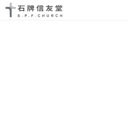
SPFC
石
牌
信
友
堂