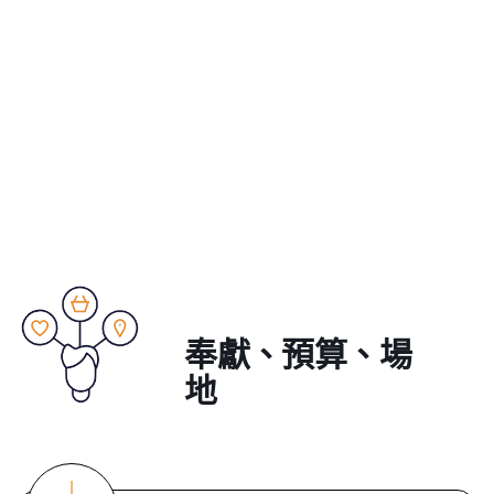
奉獻、預算、場
地